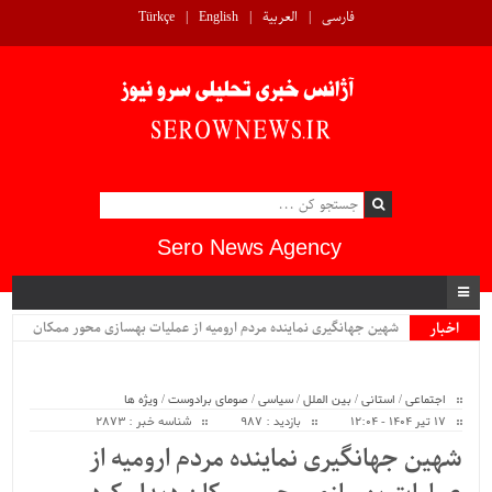
فارسی
العربية
English
Türkçe
Sero News Agency
اخبار
شهین جهانگیری نماینده مردم ارومیه از عملیات بهسازی محور ممکان
ویژه
دیدار کرد...
اجتماعی
/
استانی
/
بین الملل
/
سیاسی
/
صومای برادوست
/
ویژه ها
۱۷ تیر ۱۴۰۴ - ۱۲:۰۴
بازدید : 987
شناسه خبر : 2873
شهین جهانگیری نماینده مردم ارومیه از