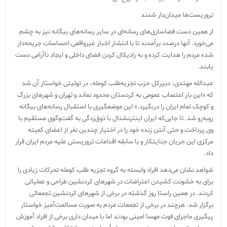
تروریست‌ها میدان‌دار شدند
از همین دست فضاسازی‌های رسانه‌ای در سایر رسانه‌های بیگانه نیز به چشم
می‌خورد. آنها درصدد برآمدند تا با انتشار اخبار غیرواقعی احساسات جریحه‌دار
شده مردم را هدایت کرده و به رادیکال کردن فضای داخلی و ایجاد ناآرامی دست
یابند.
عبدالله مهتدی، دبیرکل حزب تجزیه‌طلب کومله، در توئیتی خواستار آن شد
که «این بار اعتصاب عمومی به کردستان محدود نماند و تهران و شهرهای بزرگ
و کوچک تمام ایران را دربگیرد.» این موضعگیری با استقبال رسانه‌های بیگانه
روبه‌رو شد. تا جایی‌که ایران اینترنشنال با ذوق‌زدگی به گفت‌وگوی مستقیم با
وی پرداخت و حتی آنتن زنده خود را در اختیار چندین نفر از اعضای کمیته
مرکزی این جریان جنایتکار و با سابقه اقدامات تروریستی علیه مردم ایران قرار
داد.
شواهد نشان می‌دهد افراد وابسته به گروه تجزیه طلب کومله تحرکات زیادی را
برای به خشونت کشیدن اعتراضات در شهرهای کردنشین طراحی و عملیاتی
کردند. در همین راستا روز گذشته در برخی از شهرهای کردنشین تجمعاتی
برگزار شد. هرچند در برخی از تجمعات مردم به صورت مسالمت‌آمیز خواستار
پیگیری ماجرای فوت مهسا امینی بودند اما با میدان داری برخی از افراد آموزش