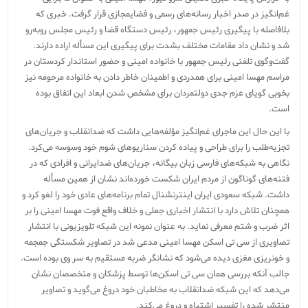
غم‌انگیز در صدر اخبار رسانه‌های رسمی و فضایمجازی قرار گرفت. خبری که
بلافاصله با پیگیری رئیس جمهور، رئیس دستگاه قضا و رئیس مجلس روبه‌رو
شد و نشان داد مقامات مختلف بشدت برای پیگیری این مسأله اراده دارند.
گفت‌وگوی تلفنی رئیس جمهور با خانواده امینی و حضور استاندار کردستان در
مراسم مهسا امینی برای همدردی و اطمینان خاطر دادن به خانواده مرحومه نیز
بخوبی گویای عزم جدی دولتمردان برای مشخص شدن ابعاد این اتفاق بوده
است.
با این حال این ماجرای غم‌انگیز مؤلفه‌هایی داشت که ضدانقلاب و جریان‌های
تجزیه‌طلب را برای طراحی و پیاده کردن سناریوهای شوم خود وسوسه می‌کرد.
نگاهی به شبکه‌های فارسی زبان بیگانه، جریان‌های ضدایرانی و افرادی که در
فتنه‌های گوناگون از مردم ایران شکست خورده‌اند نشان از همین مسأله
داشت. شبکه سعودی ایران اینترنشنال تمام برنامه‌های عادی خود را لغو کرد و
همچنان تلاش دارد با انتشار اخباری جعلی و خلاف واقع فوت مهسا امینی را بر
اثر ضرب و شتم معرفی نماید. به عنوان نمونه این شبکه تلویزیونی با انتشار
تصاویری از سی تی اسکن مهسا امینی مدعی شد در تصاویر شکستگی جمجمه
و خونریزی مغزی دیده می‌شود که نشانگر ضربه مستقیم به سر وی بوده است.
جالب آنکه بررسی همان سی تی اسکن‌ها توسط پزشکان و متخصصان نشان
می‌دهد که این شبکه ضدانقلاب به مخاطبان خود دروغ می‌گوید و تصاویر
منتشر شده را تفسیر اشتباه و دروغ می‌کند.