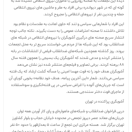
دیده این تجمعات به صحنه رودرویی با مأموران نیروی انتظامی کشیده شد به
گونه ای که در شهر دیواندره برخی افراد به مقر و ماشین های نیروی انتظامی
حمله و چندین نفر از نیروهای انتظامی را مجروح کردند.
این افراد با شعارهایی سیاسی و تند که حاوی اهانت به مقدسات و نظام بود
تلاش داشتند تا صحنه اعتراضات عمومی را به دست بگیرند. نکته جالب توجه
انتشار سریع صحنه های درگیری آشوبگران با نیروهای انتظامی در شبکه های
ضدانقلاب بود که این شبکه ها از مردم می خواستند سریع تر به محل تجمعات
بروند. روز گذشته همچنین شبکه‌های ضدانقلاب فیلمی از اغتشاشات در بانه
را منتشر کردند و مدعی شدند که آشوبگران یک بسیجی را همچون فتنه سال
۸۸ برهنه کردند. برخی تصاویر و فیلم‌های منتشر شده نیز نشان می‌دهد
آشوبگران هدف خود را نه فوت مهسا امینی یا مسأله گشت ارشاد که یک فتنه
سیاسی می‌دانند. شعار «این آخرین پیامه، هدف خود نظامه» بخوبی گویای آن
است که جریان‌های آلوده با اغراض سیاسی در پی فتنه‌انگیزی و سوءاستفاده
از ماجرای فوت دختر سنندجی هستند.
آشوبگری پراکنده در تهران
درپی فراخوان ضدانقلاب و شبکه‌های ماهواره‌ای و پای کار آوردن همه توان
جریان‌های معاند عصر دیروز تجمعی در محدوده خیابان حجاب و بلوار کشاورز
تهران برگزار شد. هسته مرکزی این تجمع از ساعت ۵ بعدازظهر با حدود ۵۰ نفر
در تقاطع خیابان وصال آغاز شد. این افراد بعضاً کشف حجاب کرده و شعارهایی