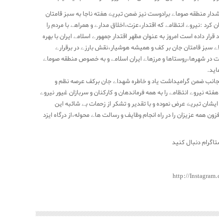
شدار منطقه صوماے برادوست نیز ضمن تبریڪ هفته ناجا به سبز قامتان
ن کرد :نیروے انتظامے که اقتدار،عزت،اخلاق مدارے و همراهے با مردم را
قرار داده است امروز به عنوان مظهر اقتدار جمهورے اسلامے ایران با بهره
اے سبز قامتان جان بر کف و همیشه هوشیار،نقش بارزے در برقرارے
 در شهرها،روستاها و مرزهاے ایران اسلامے و به خصوص منطقه صوماے
اید.
نجانب ضمن گرامیداشت یاد و خاطره شهداے جان برکف عرصه نظم و
ته نیروے انتظامے را به همه فرماندهان و کارکنان و سربازان غیور نیروے
ایشان تبریڪ عرض نموده و با تقدیر و تشکر از زحمات بے شائبه این
فزون همه عزیزان را در راه انجام وظایف و رسالت هاے محوله،از درگاه ایزد
ستاگرام دنبال کنید
http://Instagram