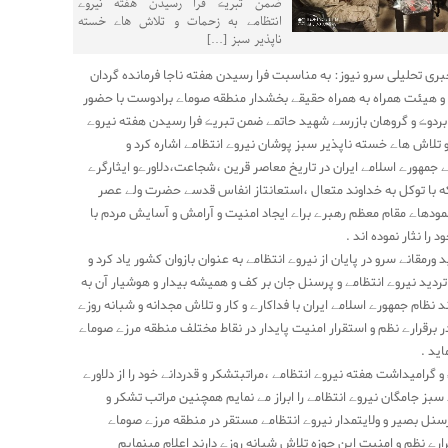
ضمن تبریڪ فرا رسیدن هفته نیروے
انتظامے به زحمات و تلاش هاے خسته
ناپذیر سبز […]
خبری تحلیلی سرو نیوز: به مناسبت فرا رسیدن هفته ناجا فرمانده گردان
و هیئت همراه به همراه حقیقے بخشدار منطقه صوماے برادوست با حضور
 بردوڪ و گروهان بازرسے شهید حاتمے ضمن تبریڪ فرا رسیدن هفته نیروے
و تلاش هاے خسته ناپذیر سبز پوشان نیروے انتظامے اشاره کرد و
 جمهورے اسلامے ایران در تاریخ معاصر قرین ،شجاعت،دلاورےو ایثارگرے
ه با توکل به خداوند متعال ،استعانتاز انفاس قدسے حضرت ولے عصر
مودهاے مقام معظم رهبرے براے ایجاد امنیت و آرامش و آسایش مردم با
 را نثار نموده اند .
ورمقانے سرو در پایان از نیروے انتظامے به عنوان بازوان کشور یاد کرد و
ردید نیروے انتظامے و پرسنل جان بر کف و همیشه بیدار و هوشیار آن به
ند نظام جمهورے اسلامے ایران با فداکارے و کار و تلاش مجدانه و شبانه روزے
ر برقرارے نظم و استقرار امنیت پایدار در نقاط مختلف منطقه مرزے صوماے
اید .
 گرامیداشت هفته نیروے انتظامے ،مراتبتشکر و قدردانے خود را از دلاورے
سبز جامگان نیروے انتظامے را ابراز مے نمایم همچنین مراتب تشکر و
پرسنل بصیر و ولایتمدار نیروے انتظامے مستقر در منطقه مرزے صوماے
ارے نظم و امنیت این حوزه تلاش شبانه روزے دارند اعلام مینمایم