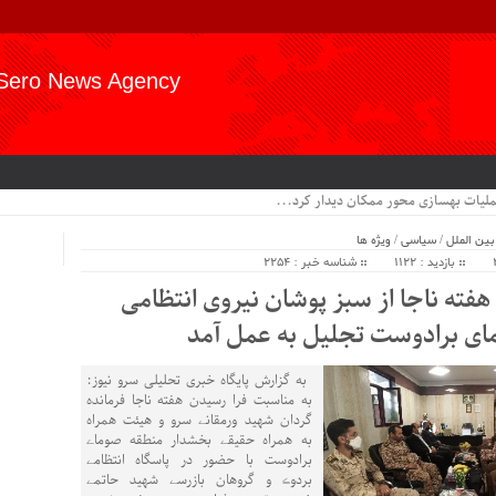
Sero News Agency
عملیات بهسازی محور ممکان دیدار کرد...
بین الملل
/
سیاسی
/
ویژه ها
بازدید : 1122
شناسه خبر : 2254
هفته ناجا از سبز پوشان نیروی انتظامی
ی برادوست تجلیل به عمل آمد
‍ به گزارش پایگاه خبری تحلیلی سرو نیوز:
به مناسبت فرا رسیدن هفته ناجا فرمانده
گردان شهید ورمقانے سرو و هیئت همراه
به همراه حقیقے بخشدار منطقه صوماے
برادوست با حضور در پاسگاه انتظامے
بردوڪ و گروهان بازرسے شهید حاتمے