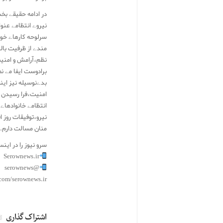
در ادامه حقیقے بخ
نیروے انتظامے عنوا
سرلوحه کارهاے خود 
مندے از ظرفیت بال
نظم،آرامش و امنیت
برادوست ایفا مے نم
بدےنوسیله نیز ای
امنیت،فرا رسیدن هف
انتظامے خانوادهاے 
نیرو،توفیقات روز ا
منان مسالت دارم.‌
سرو نیوز را در این
Serownews.ir
@serownews
.com/serownews.ir
اشتراک گذاری