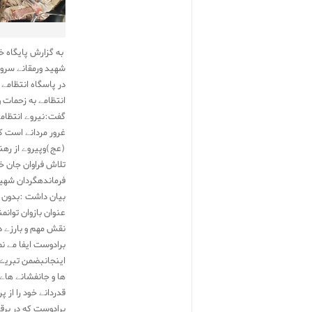
‍ به گزارش پایگاه 
شهید ورمقانے سرو 
در پاسگاه انتظامے
انتظامے به زحمات 
گفت:نیروے انتظامے
غرور مردانے است ک
(عج)وپیروے از رهن
تلاش فراوان جان خود
فرماندهگردان شهید 
بیان داشت :بدون ت
عنوان بازوان توانم
نقش مهم و بارزے د
برادوست ایفا مے نم
اینجانبضمن تبریڪ و
ها و جانفشانے هاے 
قدردانے خود را از 
برادوست که در برقر