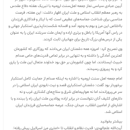
آیین عبادی سیاسی نماز جمعه اهل‌سنت ارومیه با تبریک هفته دفاع مقدس
به رهبر معظم انقلاب اسلامی و ملت ایران اظهار داشت: این هفته، فرصت
مناسبی برای شناخت حماسه‌های عظیمی است که با ایثار و فداکاری فرزندان
بااخلاص این مرز و بوم به وجود آمد و افسانه شکست‌ناپذیری استکبار جهانی و
در راس آنها آمریکا را باطل و برتری اراده و ایمان ملت سربلند ایران را به عنوان
یکی از درس‌های بزرگ تاریخ برای جهانیان ثابت کردند.
وی تصریح کرد: امروزه همه دشمنان ایران می‌دادند که روزگاری که کشورمان
کمترین آمادگی را داشته و به تنهایی در برابر تمامی قدرت‌های حامی صدام
خبیث ایستادند، اما چون کشورمان بر حق بود خداوند متعال این ملت را یاری
کرد و به پیروزی رسیدند.
امام جمعه اهل سنت ارومیه با اشاره به اینکه صدام از حمایت کامل استکبار
برخوردار بود گفت: دشمنان استکباری قصد و نیت نابودی ایران اسلامی را در
سر می‌پروراندند اما نه هواپیماهای شرق و سلاح‌های کشتاری غرب و نه
دلارهای کثیف آنان نتوانست در برابر اراده پولادین ملت ایران راه را ببندد و با
اشاره‌ای از امامین انقلاب، میدان جنگ، عرصه حماسه‌سازی فرزندان ایران
اسلامی شد.
بیشتر بخوانید
آیت‌الله علم‌الهدی: قدرت نظام و انقلاب تا ۱۰متری مرز اسرائیل پیش رفته/