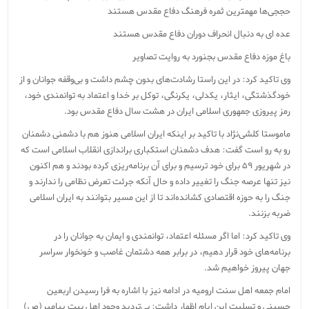
حججی‌ها مهمترین ثمره فرهنگ دفاع مقدس هستند
عده ای به دنبال انحراف دوران دفاع مقدس هستند
باغ موزه دفاع مقدس بجنورد به روایت تصاویر
وی تاکید کرد: در این راستا رشادت‌های بدون چشم داشت و بی‌وقفه جوانان و از
خودگذشتگی، ایثار، یکدلی، یکرنگی، توکل بر خدا و اعتماد به توانمندی خود،
رمز پیروزی جمهوری اسلامی ایران در هشت سال دفاع مقدس بود.
ماموستا کلشی‌نژاد با تاکید بر اینکه ایران اسلامی هنوز هم با دشمنی دشمنان
رو به رو است گفت: هدف دشمنان استکباری براندازی انقلاب اسلامی است که
در شهریور ۵۹ برای خود ترسیم و برای آن برنامه‌ریزی کرده بودند و هم اکنون
نیز تنها عرصه جنگ را تغییر داده و حال آنکه جرئت تعرض نظامی را ندارند و
جنگ را به حوزه اقتصادی کشانده‌اند تا از این مسیر بتوانند به ایران اسلامی
ضربه بزنند.
وی تاکید کرد: اما اگر مسئله اعتماد، توانمندی و ایمان به جوانان را در
برنامه‌های خود قرار دهیم، در برابر همه دشتمان غاصب و خونخوار سراسر
جهان پیروز خواهیم شد.
امام جمعه اهل سنت ارومیه در ادامه نیز با اشاره به فرا رسیدن اربعین
حسینی و تسلیت این ایام اظهار داشت: بی‌تردید وجود اهل بیت پیامبر(ص)