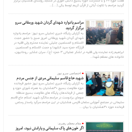
همت حوزه ۳٠ و با مشارکت حوزه بسیج دانش آموزی در مسجد روستای هشتیان برگزار
گردید مراسم با تلاوت آیاتی از قرآن کریم توسط یکی […]...
مراسم یادواره شهدای گردان شهید ورمقانی سرو
برگزار گردید
به گزارش پایگاه خبری تحلیلی سرو نیوز: مراسم یادواره
شهدای گردان شهید ورمقانی امروز صبح با حضور حجت
الاسلام و المسلمین جلیلی نماینده محترم ولی فقیه در
قرارگاه حمزه سید الشهدا و حجت الاسلام و المسلمین
ابراهیم زاده نماینده ولی فقیه در لشکر عملیاتی ۳ حمزه (ع)، سران عشایر، روحانیون،
خانواده های معظم شهدا...
اختصاصی سرو نیوز
شهید حاج قاسم سلیمانی مردی از جنس مردم
به گزارش پایگاه خبری تحلیلی سرو نیوز حضور فرمانده
حوزه مقاومت بسیج ۳۰هشتیان به همراه شورای حوزه و
جمعی از فرماندهان پایگاه های مقاومت بسیج منطقه
صومای برادوست در مراسم سالگرد شهید اسلام حاج قاسم
سلیمانی در مجتمع آموزشی سلمان فارسی هشتیان در این مراسم سرگرد پاسدار رستمی
فرمانده حوزه ۳۰هشتیان با بیان ...
مقام معظم رهبری:
اگر خون‌های پاک سلیمانی و یارانش نبود، امروز