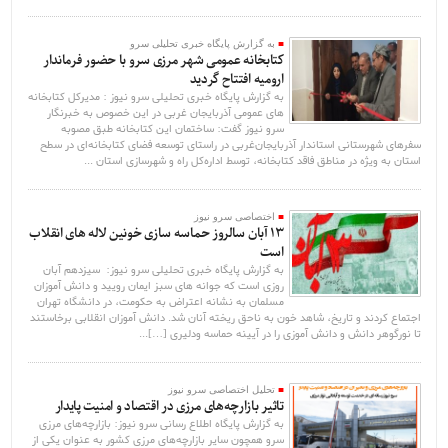
به گزارش پایگاه خبری تحلیلی سرو
کتابخانه عمومی شهر مرزی سرو با حضور فرماندار
ارومیه افتتاح گردید
به گزارش پایگاه خبری تحلیلی سرو نیوز : مدیرکل کتابخانه
های عمومی آذربایجان غربی در این خصوص به خبرنگار
سرو نیوز گفت: ساختمان این کتابخانه طبق مصوبه
سفرهای شهرستانی استاندار آذربایجان‌غربی در راستای توسعه فضای کتابخانه‌ای در سطح
استان به ویژه در مناطق فاقد کتابخانه، توسط اداره‌کل راه و شهرسازی استان ...
اختصاصی سرو نیوز
۱۳ آبان سالروز حماسه سازی خونین لاله های انقلاب
است
به گزارش پایگاه خبری تحلیلی سرو نیوز: سیزدهم آبان
روزی است که جوانه های سبز ایمان رویید و دانش آموزان
مسلمان به نشانه اعتراض به حکومت، در دانشگاه تهران
اجتماع کردند و تاریخ، شاهد خون به ناحق ریخته آنان شد. دانش آموزان انقلابی برخاستند
تا نورگوهر دانش و دانش آموزی را در آیینه حماسه ودلیری […]...
تحلیل اختصاصی سرو نیوز
تاثیر بازارچه‌های مرزی در اقتصاد و امنیت پایدار
به گزارش پایگاه اطلاع رسانی سرو نیوز: بازارچه‌های مرزی
سرو همچون ‌سایر بازارچه‌های مرزی کشور به عنوان یکی از